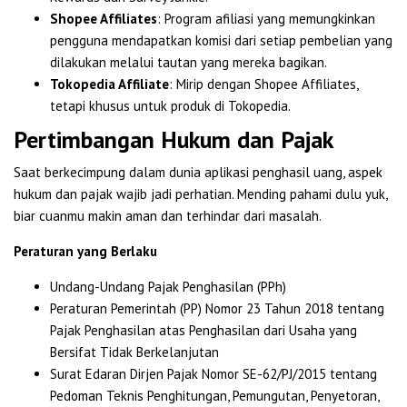
Shopee Affiliates
: Program afiliasi yang memungkinkan
pengguna mendapatkan komisi dari setiap pembelian yang
dilakukan melalui tautan yang mereka bagikan.
Tokopedia Affiliate
: Mirip dengan Shopee Affiliates,
tetapi khusus untuk produk di Tokopedia.
Pertimbangan Hukum dan Pajak
Saat berkecimpung dalam dunia aplikasi penghasil uang, aspek
hukum dan pajak wajib jadi perhatian. Mending pahami dulu yuk,
biar cuanmu makin aman dan terhindar dari masalah.
Peraturan yang Berlaku
Undang-Undang Pajak Penghasilan (PPh)
Peraturan Pemerintah (PP) Nomor 23 Tahun 2018 tentang
Pajak Penghasilan atas Penghasilan dari Usaha yang
Bersifat Tidak Berkelanjutan
Surat Edaran Dirjen Pajak Nomor SE-62/PJ/2015 tentang
Pedoman Teknis Penghitungan, Pemungutan, Penyetoran,