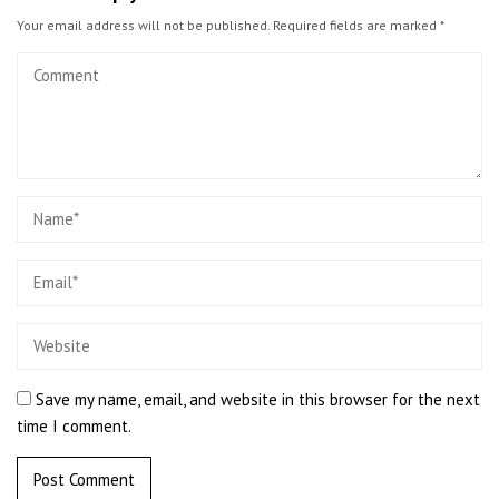
Your email address will not be published.
Required fields are marked
*
Save my name, email, and website in this browser for the next
time I comment.