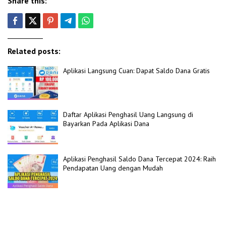
Share this:
Related posts:
Aplikasi Langsung Cuan: Dapat Saldo Dana Gratis
Daftar Aplikasi Penghasil Uang Langsung di
Bayarkan Pada Aplikasi Dana
Aplikasi Penghasil Saldo Dana Tercepat 2024: Raih
Pendapatan Uang dengan Mudah