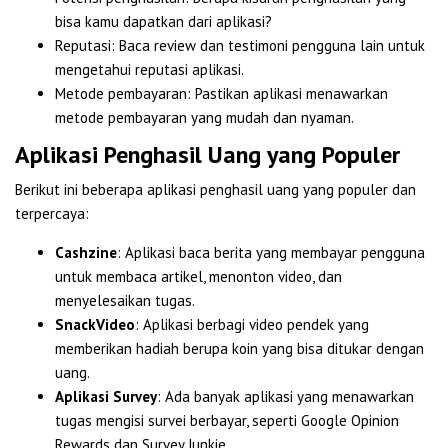
bisa kamu dapatkan dari aplikasi?
Reputasi: Baca review dan testimoni pengguna lain untuk
mengetahui reputasi aplikasi.
Metode pembayaran: Pastikan aplikasi menawarkan
metode pembayaran yang mudah dan nyaman.
Aplikasi Penghasil Uang yang Populer
Berikut ini beberapa aplikasi penghasil uang yang populer dan
terpercaya:
Cashzine
: Aplikasi baca berita yang membayar pengguna
untuk membaca artikel, menonton video, dan
menyelesaikan tugas.
SnackVideo
: Aplikasi berbagi video pendek yang
memberikan hadiah berupa koin yang bisa ditukar dengan
uang.
Aplikasi Survey
: Ada banyak aplikasi yang menawarkan
tugas mengisi survei berbayar, seperti Google Opinion
Rewards dan Survey Junkie.