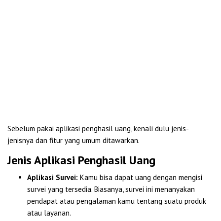
Sebelum pakai aplikasi penghasil uang, kenali dulu jenis-
jenisnya dan fitur yang umum ditawarkan.
Jenis Aplikasi Penghasil Uang
Aplikasi Survei:
Kamu bisa dapat uang dengan mengisi
survei yang tersedia. Biasanya, survei ini menanyakan
pendapat atau pengalaman kamu tentang suatu produk
atau layanan.